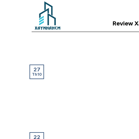
Skip
to
content
Review X
27
Th10
22