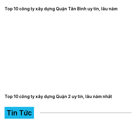
Top 10 công ty xây dựng Quận Tân Bình uy tín, lâu năm
Top 10 công ty xây dựng Quận 2 uy tín, lâu năm nhất
Tin Tức