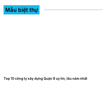
Mẫu biệt thự
Top 10 công ty xây dựng Quận 8 uy tín, lâu năm nhất