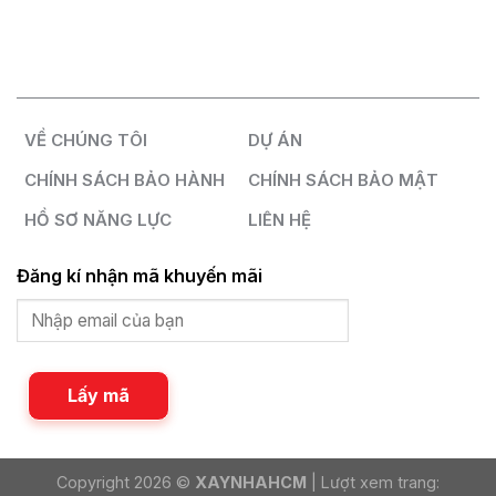
VỀ CHÚNG TÔI
DỰ ÁN
CHÍNH SÁCH BẢO HÀNH
CHÍNH SÁCH BẢO MẬT
HỒ SƠ NĂNG LỰC
LIÊN HỆ
Đăng kí nhận mã khuyến mãi
Lấy mã
Copyright 2026
©
XAYNHAHCM
| Lượt xem trang: