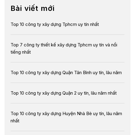
Bài viết mới
Top 10 công ty xây dựng Tphcm uy tín nhất
Top 7 công ty thiết kế xây dựng Tphcm uy tín và nổi
tiếng nhất
Top 10 công ty xây dựng Quận Tân Bình uy tín, lâu năm
Top 10 công ty xây dựng Quận 2 uy tín, lâu năm nhất
Top 10 công ty xây dựng Huyện Nhà Bè uy tín, lâu năm
nhất