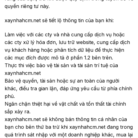
quyền riêng tư này.
xaynhahcm.net sẽ tiết lộ thông tin của bạn khi:
Làm việc với các cty và nhà cung cấp dịch vụ hoặc
các cty xử lý hóa đơn, lưu trữ website, cung cấp dịch
vụ khách hàng hoặc phân tích dữ liệu để thực hiện
các mục đích được mô tả ở phần 1.2 bên trên.
Thực thi việc bảo vệ tài sản và tài sản trí tuệ của
xaynhahcm.net
Bảo vệ quyền, tài sản hoặc sự an toàn của người
khác, điều tra gian lận, đáp ứng yêu cầu từ phía chính
phủ.
Ngăn chặn thiệt hại về vật chất và tổn thất tài chính
sắp xảy ra.
xaynhahcm.net sẽ không bán thông tin cá nhân của
bạn cho bên thứ ba trừ khi xaynhahcm.net đang trong
quá trình sát nhập với một doanh nghiệp khác, mua lại