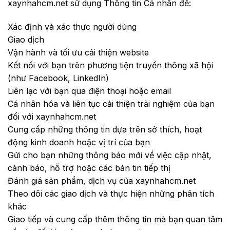
xaynhahcm.net sử dụng Thông tin Cá nhân để:
Xác định và xác thực người dùng
Giao dịch
Vận hành và tối ưu cải thiện website
Kết nối với bạn trên phương tiện truyền thông xã hội
(như Facebook, LinkedIn)
Liên lạc với bạn qua điện thoại hoặc email
Cá nhân hóa và liên tục cải thiện trải nghiệm của bạn
đối với xaynhahcm.net
Cung cấp những thông tin dựa trên sở thích, hoạt
động kinh doanh hoặc vị trí của bạn
Gửi cho bạn những thông báo mới về việc cập nhật,
cảnh báo, hỗ trợ hoặc các bản tin tiếp thị
Đánh giá sản phẩm, dịch vụ của xaynhahcm.net
Theo dõi các giao dịch và thực hiện những phân tích
khác
Giao tiếp và cung cấp thêm thông tin mà bạn quan tâm