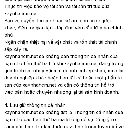
Thực thi việc bảo vệ tài sản và tài sản trí tuệ của
xaynhahcm.net
Bảo vệ quyền, tài sản hoặc sự an toàn của người
khác, điều tra gian lận, đáp ứng yêu cầu từ phía chính
phủ.
Ngăn chặn thiệt hại về vật chất và tổn thất tài chính
sắp xảy ra.
xaynhahcm.net sẽ không bán thông tin cá nhân của
bạn cho bên thứ ba trừ khi xaynhahcm.net đang trong
quá trình sát nhập với một doanh nghiệp khác, mua lại
doanh nghiệp khác hoặc bán tất cả hoặc một phần tài
sản của xaynhahcm.net và cần có thông tin hỗ trợ
việc bán hoặc chuyển nhượng lại tài sản kinh doanh.
4. Lưu giữ thông tin cá nhân:
xaynhahcm.net sẽ không tiết lộ Thông tin cá nhân của
bạn cho các bên thứ ba mà không có sự đồng ý rõ
ràng của bạn, trừ khi được quy định trong tuyên bố về