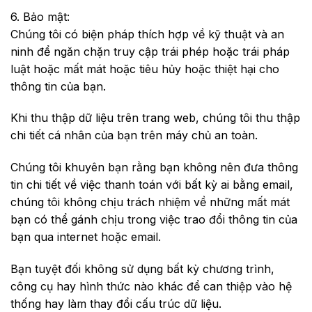
6. Bảo mật:
Chúng tôi có biện pháp thích hợp về kỹ thuật và an
ninh để ngăn chặn truy cập trái phép hoặc trái pháp
luật hoặc mất mát hoặc tiêu hủy hoặc thiệt hại cho
thông tin của bạn.
Khi thu thập dữ liệu trên trang web, chúng tôi thu thập
chi tiết cá nhân của bạn trên máy chủ an toàn.
Chúng tôi khuyên bạn rằng bạn không nên đưa thông
tin chi tiết về việc thanh toán với bất kỳ ai bằng email,
chúng tôi không chịu trách nhiệm về những mất mát
bạn có thể gánh chịu trong việc trao đổi thông tin của
bạn qua internet hoặc email.
Bạn tuyệt đối không sử dụng bất kỳ chương trình,
công cụ hay hình thức nào khác để can thiệp vào hệ
thống hay làm thay đổi cấu trúc dữ liệu.