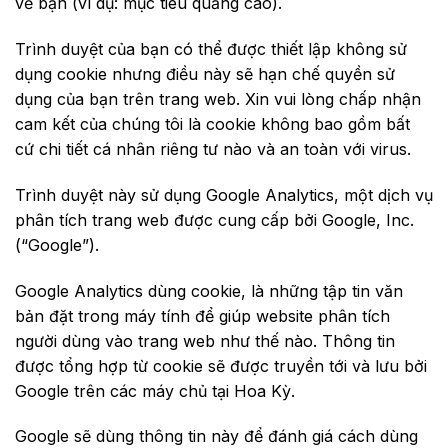
về bạn (ví dụ: mục tiêu quảng cáo).
Trình duyệt của bạn có thể được thiết lập không sử
dụng cookie nhưng điều này sẽ hạn chế quyền sử
dụng của bạn trên trang web. Xin vui lòng chấp nhận
cam kết của chúng tôi là cookie không bao gồm bất
cứ chi tiết cá nhân riêng tư nào và an toàn với virus.
Trình duyệt này sử dụng Google Analytics, một dịch vụ
phân tích trang web được cung cấp bởi Google, Inc.
(“Google”).
Google Analytics dùng cookie, là những tập tin văn
bản đặt trong máy tính để giúp website phân tích
người dùng vào trang web như thế nào. Thông tin
được tổng hợp từ cookie sẽ được truyền tới và lưu bởi
Google trên các máy chủ tại Hoa Kỳ.
Google sẽ dùng thông tin này để đánh giá cách dùng