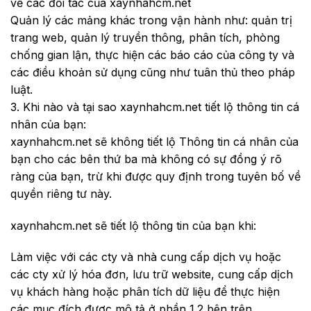
về các đối tác của xaynhahcm.net
Quản lý các mảng khác trong vận hành như: quản trị
trang web, quản lý truyền thông, phân tích, phòng
chống gian lận, thực hiện các báo cáo của công ty và
các điều khoản sử dụng cũng như tuân thủ theo pháp
luật.
3. Khi nào và tại sao xaynhahcm.net tiết lộ thông tin cá
nhân của bạn:
xaynhahcm.net sẽ không tiết lộ Thông tin cá nhân của
bạn cho các bên thứ ba mà không có sự đồng ý rõ
ràng của bạn, trừ khi được quy định trong tuyên bố về
quyền riêng tư này.
xaynhahcm.net sẽ tiết lộ thông tin của bạn khi:
Làm việc với các cty và nhà cung cấp dịch vụ hoặc
các cty xử lý hóa đơn, lưu trữ website, cung cấp dịch
vụ khách hàng hoặc phân tích dữ liệu để thực hiện
các mục đích được mô tả ở phần 1.2 bên trên.