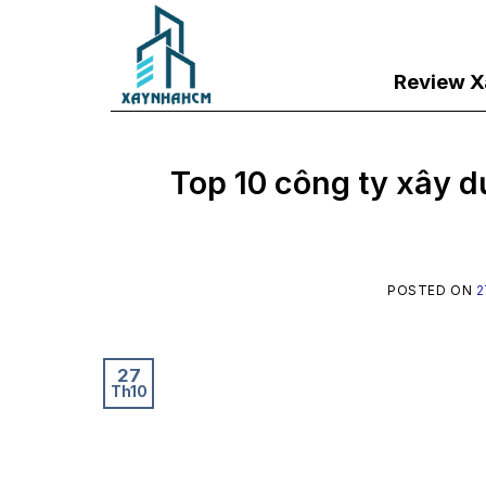
Skip
to
content
Review X
Top 10 công ty xây d
POSTED ON
2
27
Th10