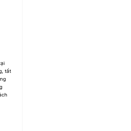
tại
, tất
ông
g
ách