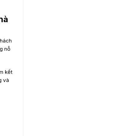
nhà
khách
g nỗ
m kết
g và