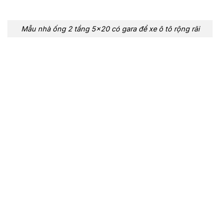
Mẫu nhà ống 2 tầng 5×20 có gara để xe ô tô rộng rãi