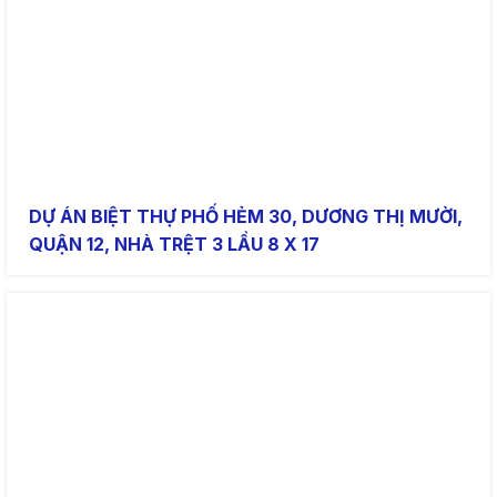
DỰ ÁN BIỆT THỰ PHỐ HẺM 30, DƯƠNG THỊ MƯỜI,
QUẬN 12, NHÀ TRỆT 3 LẦU 8 X 17