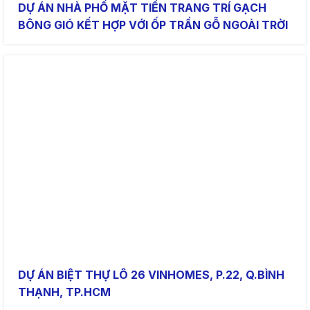
DỰ ÁN NHÀ PHỐ MẶT TIỀN TRANG TRÍ GẠCH
BÔNG GIÓ KẾT HỢP VỚI ỐP TRẦN GỖ NGOÀI TRỜI
DỰ ÁN BIỆT THỰ LÔ 26 VINHOMES, P.22, Q.BÌNH
THẠNH, TP.HCM